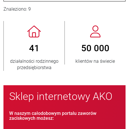
Znaleziono: 9
50 000
800
> 3 
entów na świecie
nowych klientów/rok
sprzedan
Sklep internetowy AKO
W naszym całodobowym portalu zaworów
zaciskowych możesz: