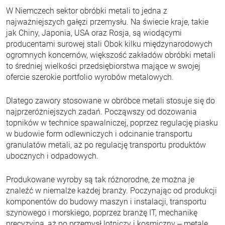
W Niemczech sektor obróbki metali to jedna z
najważniejszych gałęzi przemysłu. Na świecie kraje, takie
jak Chiny, Japonia, USA oraz Rosja, są wiodącymi
producentami surowej stali Obok kilku międzynarodowych
ogromnych koncernów, większość zakładów obróbki metali
to średniej wielkości przedsiębiorstwa mające w swojej
ofercie szerokie portfolio wyrobów metalowych.
Dlatego zawory stosowane w obróbce metali stosuje się do
najprzeróżniejszych zadań. Począwszy od dozowania
topników w technice spawalniczej, poprzez regulację piasku
w budowie form odlewniczych i odcinanie transportu
granulatów metali, aż po regulację transportu produktów
ubocznych i odpadowych.
Produkowane wyroby są tak różnorodne, że można je
znaleźć w niemalże każdej branży. Poczynając od produkcji
komponentów do budowy maszyn i instalacji, transportu
szynowego i morskiego, poprzez branżę IT, mechanikę
precyzyjną, aż po przemysł lotniczy i kosmiczny – metale