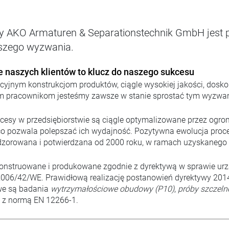
y AKO Armaturen & Separationstechnik GmbH jest 
szego wyzwania.
 naszych klientów to klucz do naszego sukcesu
cyjnym konstrukcjom produktów, ciągle wysokiej jakości, dosk
 pracownikom jesteśmy zawsze w stanie sprostać tym wyzwan
ocesy w przedsiębiorstwie są ciągle optymalizowane przez og
o pozwala polepszać ich wydajność. Pozytywna ewolucja proces
dzorowana i potwierdzana od 2000 roku, w ramach uzyskanego c
konstruowane i produkowane zgodnie z dyrektywą w sprawie ur
06/42/WE. Prawidłową realizację postanowień dyrektywy 2014/
we są badania
wytrzymałościowe obudowy (P10)
,
próby szczeln
 z normą EN 12266-1.