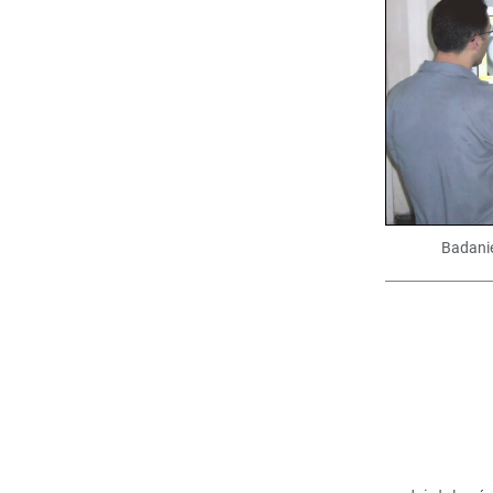
Badanie
800
>