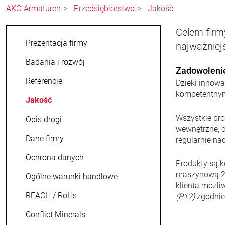
AKO Armaturen
Przedsiębiorstwo
Jakość
Celem firm
Prezentacja firmy
najważniej
Badania i rozwój
Zadowolenie
Referencje
Dzięki innowa
kompetentnym
Jakość
Wszystkie pr
Opis drogi
wewnętrzne, c
Dane firmy
regularnie na
Ochrona danych
Produkty są 
maszynową 20
Ogólne warunki handlowe
klienta możli
REACH / RoHs
(P12)
zgodnie
Conflict Minerals