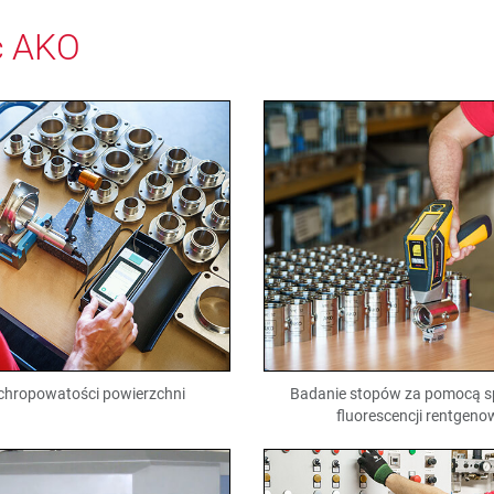
ć AKO
chropowatości powierzchni
Badanie stopów za pomocą s
fluorescencji rentgeno