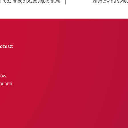
przedanych jednostek
krajów odbiorc
ożesz:
iów
oriami