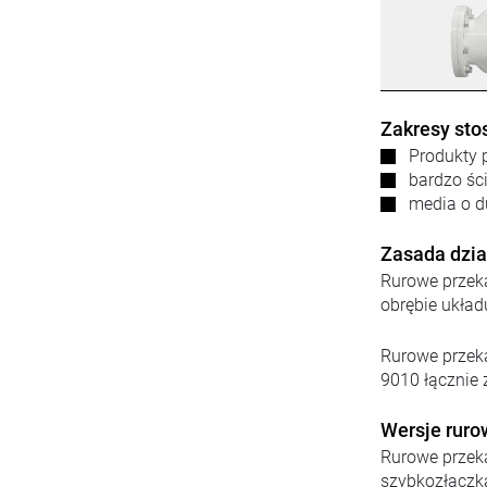
Zakresy sto
Produkty 
bardzo śc
media o du
Zasada dzia
Rurowe przek
obrębie układ
Rurowe przeka
9010 łącznie 
Wersje ruro
Rurowe przeka
szybkozłączką