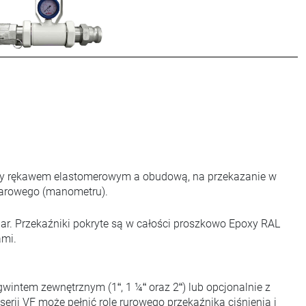
ędzy rękawem elastomerowym a obudową, na przekazanie w
miarowego (manometru).
ar. Przekaźniki pokryte są w całości proszkowo Epoxy RAL
ami.
wintem zewnętrznym (1“, 1 ¼“ oraz 2“) lub opcjonalnie z
ii VF może pełnić rolę rurowego przekaźnika ciśnienia i