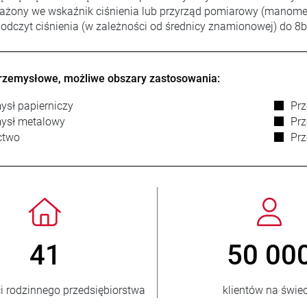
żony we wskaźnik ciśnienia lub przyrząd pomiarowy (manometr)
odczyt ciśnienia (w zależności od średnicy znamionowej) do 8b
rzemysłowe, możliwe obszary zastosowania:
ysł papierniczy
Prz
ysł metalowy
Pr
ctwo
Pr
 3 500 000
150
sprzedanych jednostek
krajów odbio