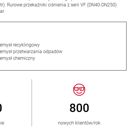
. Rurowe przekaźniki ciśnienia z serii VF (DN40-DN250)
ar.
emysł recyklingowy
zemysł przetwarzania odpadów
zemysł chemiczny
> 15 000
rców
wariantów zaworów zaciskowych