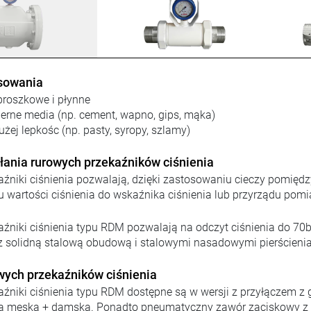
sowania
proszkowe i płynne
ierne media (np. cement, wapno, gips, mąka)
żej lepkośc (np. pasty, syropy, szlamy)
łania rurowych przekaźników ciśnienia
aźniki ciśnienia pozwalają, dzięki zastosowaniu cieczy pomi
u wartości ciśnienia do wskaźnika ciśnienia lub przyrządu po
źniki ciśnienia typu RDM pozwalają na odczyt ciśnienia do 70b
z solidną stalową obudową i stalowymi nasadowymi pierścieni
wych przekaźników ciśnienia
źniki ciśnienia typu RDM dostępne są w wersji z przyłączem z g
 męską + damską. Ponadto pneumatyczny zawór zaciskowy z ser