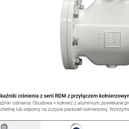
kaźniki ciśnienia z serii RDM z przyłączem z gwintem 
źniki ciśnienia: Obudowa i pierścienie nasadowe ze stali, po
y stalowym pałąkiem, wskaźnik manometru 0-100bar