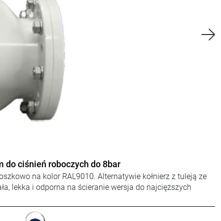
zewnętrznym do ciśnień roboczych do 70bar
wlekane proszkowo na kolor RAL9010. Manometr z