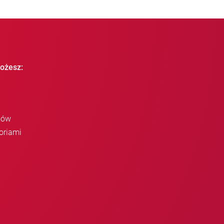
ożesz:
iów
oriami