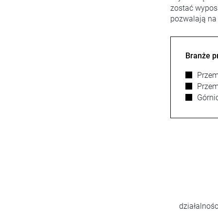
zostać wyposa
pozwalają na 
Branże p
Przem
Przem
Górni
800
>
nowych klientów/rok