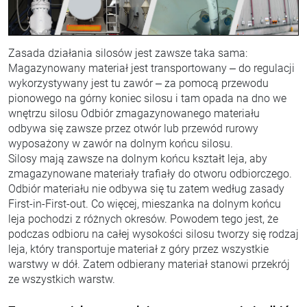
Zasada działania silosów jest zawsze taka sama:
Magazynowany materiał jest transportowany – do regulacji
wykorzystywany jest tu zawór – za pomocą przewodu
pionowego na górny koniec silosu i tam opada na dno we
wnętrzu silosu Odbiór zmagazynowanego materiału
odbywa się zawsze przez otwór lub przewód rurowy
wyposażony w zawór na dolnym końcu silosu.
Silosy mają zawsze na dolnym końcu kształt leja, aby
zmagazynowane materiały trafiały do otworu odbiorczego.
Odbiór materiału nie odbywa się tu zatem według zasady
First-in-First-out. Co więcej, mieszanka na dolnym końcu
leja pochodzi z różnych okresów. Powodem tego jest, że
podczas odbioru na całej wysokości silosu tworzy się rodzaj
leja, który transportuje materiał z góry przez wszystkie
warstwy w dół. Zatem odbierany materiał stanowi przekrój
ze wszystkich warstw.