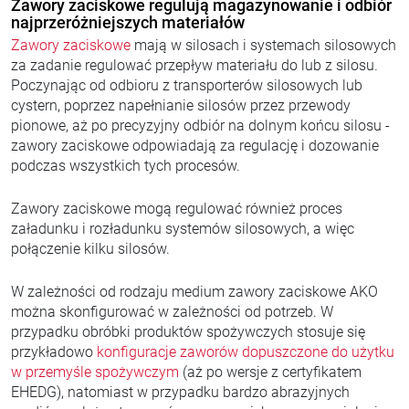
Zawory zaciskowe regulują magazynowanie i odbiór
najprzeróżniejszych materiałów
Zawory zaciskowe
mają w silosach i systemach silosowych
za zadanie regulować przepływ materiału do lub z silosu.
Poczynając od odbioru z transporterów silosowych lub
cystern, poprzez napełnianie silosów przez przewody
pionowe, aż po precyzyjny odbiór na dolnym końcu silosu -
zawory zaciskowe odpowiadają za regulację i dozowanie
podczas wszystkich tych procesów.
Zawory zaciskowe mogą regulować również proces
załadunku i rozładunku systemów silosowych, a więc
połączenie kilku silosów.
W zależności od rodzaju medium zawory zaciskowe AKO
można skonfigurować w zależności od potrzeb. W
przypadku obróbki produktów spożywczych stosuje się
przykładowo
konfiguracje zaworów dopuszczone do użytku
w przemyśle spożywczym
(aż po wersje z certyfikatem
EHEDG), natomiast w przypadku bardzo abrazyjnych