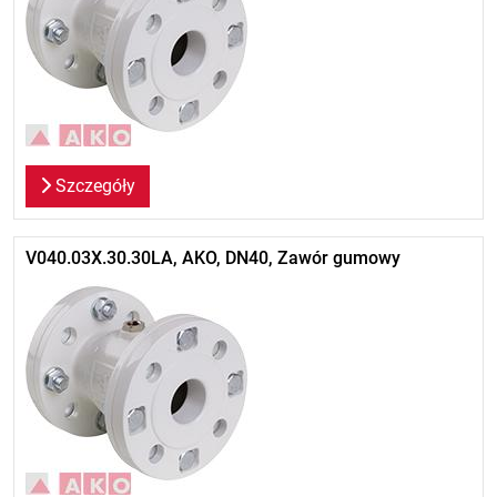
Szczegóły
V040.03X.30.30LA, AKO, DN40, Zawór gumowy