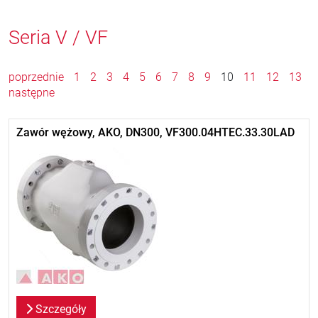
Seria V / VF
poprzednie
1
2
3
4
5
6
7
8
9
10
11
12
13
następne
Zawór wężowy, AKO, DN300, VF300.04HTEC.33.30LAD
Szczegóły