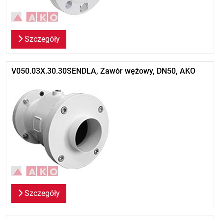
Szczegóły
V050.03X.30.30SENDLA, Zawór wężowy, DN50, AKO
Szczegóły