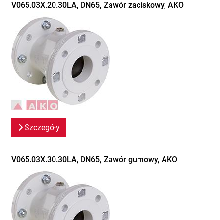
V065.03X.20.30LA, DN65, Zawór zaciskowy, AKO
Szczegóły
V065.03X.30.30LA, DN65, Zawór gumowy, AKO