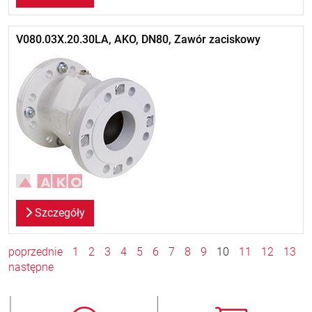
V080.03X.20.30LA, AKO, DN80, Zawór zaciskowy
Szczegóły
poprzednie
1
2
3
4
5
6
7
8
9
10
11
12
13
następne