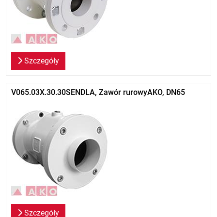
Szczegóły
V065.03X.30.30SENDLA, Zawór rurowyAKO, DN65
Szczegóły