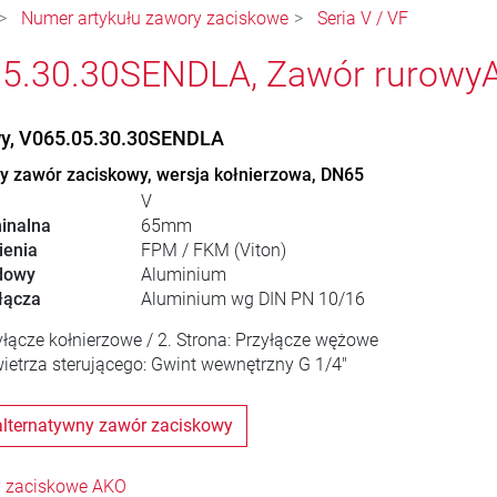
Numer artykułu zawory zaciskowe
Seria V / VF
5.30.30SENDLA, Zawór rurowy
wy, V065.05.30.30SENDLA
 zawór zaciskowy, wersja kołnierzowa, DN65
V
inalna
65mm
ienia
FPM / FKM (Viton)
dowy
Aluminium
łącza
Aluminium wg DIN PN 10/16
zyłącze kołnierzowe / 2. Strona: Przyłącze wężowe
ietrza sterującego: Gwint wewnętrzny G 1/4"
alternatywny zawór zaciskowy
 zaciskowe AKO