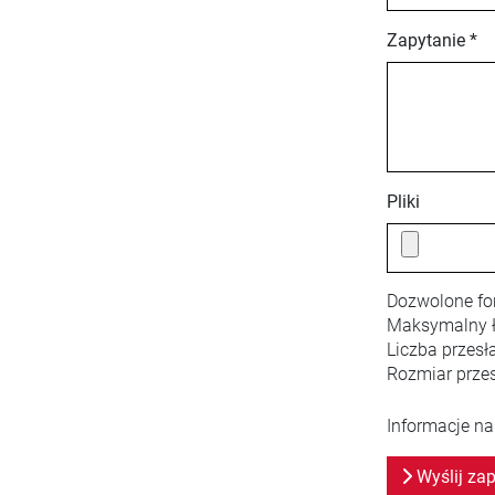
Zapytanie *
Pliki
Dozwolone fo
Maksymalny ł
Liczba przesł
Rozmiar przes
Informacje na
Wyślij zap