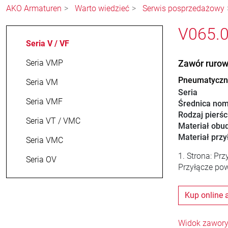
AKO Armaturen
Warto wiedzieć
Serwis posprzedażowy
V065.0
Seria V / VF
Seria VMP
Zawór ruro
Pneumatyczny
Seria VM
Seria
Seria VMF
Średnica nom
Rodzaj pierśc
Seria VT / VMC
Materiał obu
Materiał przy
Seria VMC
1. Strona: Pr
Seria OV
Przyłącze pow
Kup online 
Widok zawory