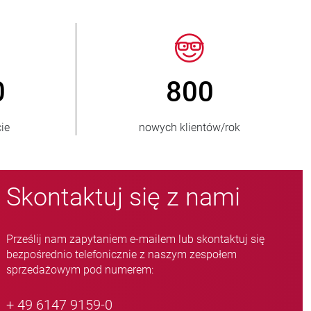
150
> 15 000
ów odbiorców
wariantów zaworów zacisko
Skontaktuj się z nami
Prześlij nam zapytaniem e-mailem lub skontaktuj się
bezpośrednio telefonicznie z naszym zespołem
sprzedażowym pod numerem:
+ 49 6147 9159-0