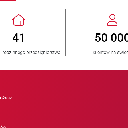
> 3 500 000
sprzedanych jednostek
kraj
ożesz:
iów