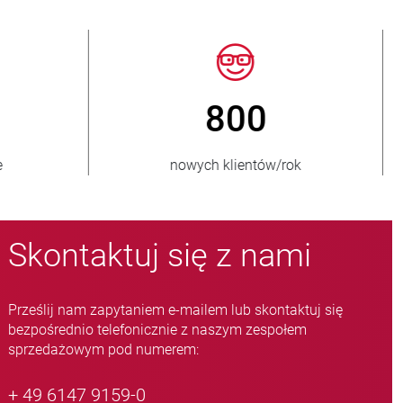
50
> 15 000
biorców
wariantów zaworów zaciskowych
Skontaktuj się z nami
Prześlij nam zapytaniem e-mailem lub skontaktuj się
bezpośrednio telefonicznie z naszym zespołem
sprzedażowym pod numerem:
+ 49 6147 9159-0