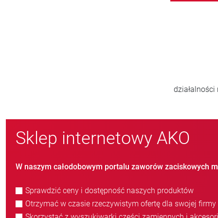
800
nowych klientów/rok
Sklep internetowy AKO
W naszym całodobowym portalu zaworów zaciskowych m
Sprawdzić ceny i dostępność naszych produktów
Otrzymać w czasie rzeczywistym ofertę dla swojej firmy
Skorzystać z wyszukiwarki części zamiennych i akcesor