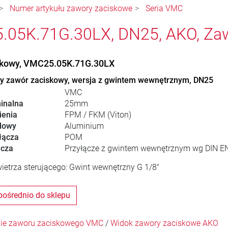
Numer artykułu zawory zaciskowe
Seria VMC
05K.71G.30LX, DN25, AKO, Za
skowy, VMC25.05K.71G.30LX
 zawór zaciskowy, wersja z gwintem wewnętrznym, DN25
VMC
inalna
25mm
ienia
FPM / FKM (Viton)
dowy
Aluminium
łącza
POM
ącza
Przyłącze z gwintem wewnętrznym wg DIN EN
ietrza sterującego: Gwint wewnętrzny G 1/8"
pośrednio do sklepu
ie zaworu zaciskowego VMC
/
Widok zawory zaciskowe AKO