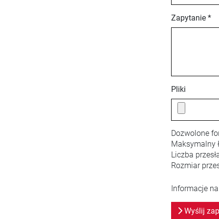
Zapytanie *
Pliki
Dozwolone fo
Maksymalny ł
Liczba przesł
Rozmiar przes
Informacje na
Wyślij zap