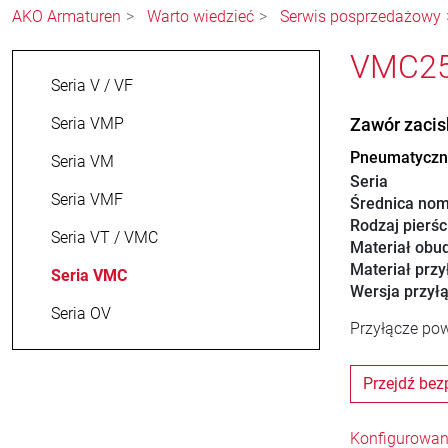
AKO Armaturen
Warto wiedzieć
Serwis posprzedażowy
VMC25.
Seria V / VF
Seria VMP
Zawór zaci
Pneumatyczny
Seria VM
Seria
Seria VMF
Średnica nom
Rodzaj pierśc
Seria VT / VMC
Materiał obu
Materiał przy
Seria VMC
Wersja przył
Seria OV
Przyłącze pow
Przejdź bez
Konfigurowan