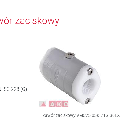
wór zaciskowy
 ISO 228 (G)
Zawór zaciskowy VMC25.05K.71G.30LX