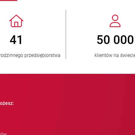
> 3 500 000
1
sprzedanych jednostek
krajów od
ożesz:
iów