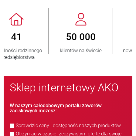
800
> 3 500 000
nowych klientów/rok
sprzedanych jednostek
Sklep internetowy AKO
W naszym całodobowym portalu zaworów
zaciskowych możesz:
Sprawdzić ceny i dostępność naszych produktów
Otrzymać w czasie rzeczywistym ofertę dla swojej