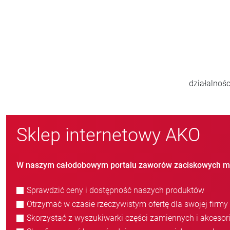
800
nowych klientów/rok
Sklep internetowy AKO
W naszym całodobowym portalu zaworów zaciskowych m
Sprawdzić ceny i dostępność naszych produktów
Otrzymać w czasie rzeczywistym ofertę dla swojej firmy
Skorzystać z wyszukiwarki części zamiennych i akcesor