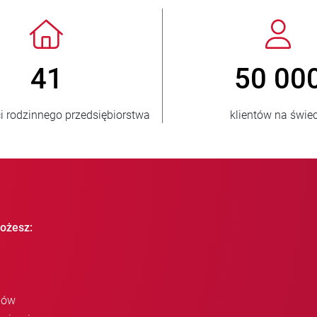
> 3 500 000
1
sprzedanych jednostek
krajów o
ożesz:
iów