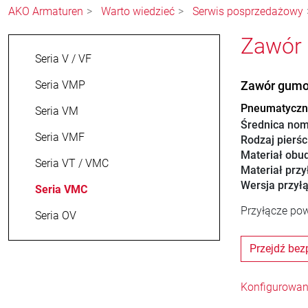
AKO Armaturen
Warto wiedzieć
Serwis posprzedażowy
Zawór
Seria V / VF
Seria VMP
Zawór gumo
Pneumatyczny
Seria VM
Średnica nom
Seria VMF
Rodzaj pierśc
Materiał obu
Seria VT / VMC
Materiał przy
Wersja przył
Seria VMC
Przyłącze pow
Seria OV
Przejdź bez
Konfigurowan