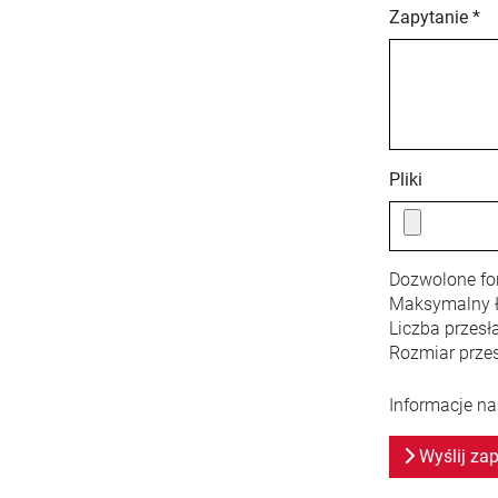
Zapytanie *
Pliki
Dozwolone fo
Maksymalny ł
Liczba przesł
Rozmiar przes
Informacje na
Wyślij zap