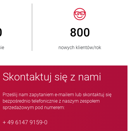
50
> 15 000
dbiorców
wariantów zaworów zaciskowych
Skontaktuj się z nami
Prześlij nam zapytaniem e-mailem lub skontaktuj się
bezpośrednio telefonicznie z naszym zespołem
sprzedażowym pod numerem:
+ 49 6147 9159-0