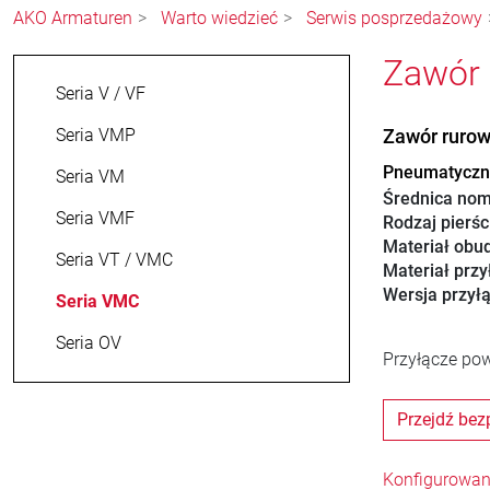
AKO Armaturen
Warto wiedzieć
Serwis posprzedażowy
Zawór 
Seria V / VF
Seria VMP
Zawór ruro
Pneumatyczny
Seria VM
Średnica nom
Seria VMF
Rodzaj pierśc
Materiał obu
Seria VT / VMC
Materiał przy
Wersja przył
Seria VMC
Seria OV
Przyłącze pow
Przejdź bez
Konfigurowan