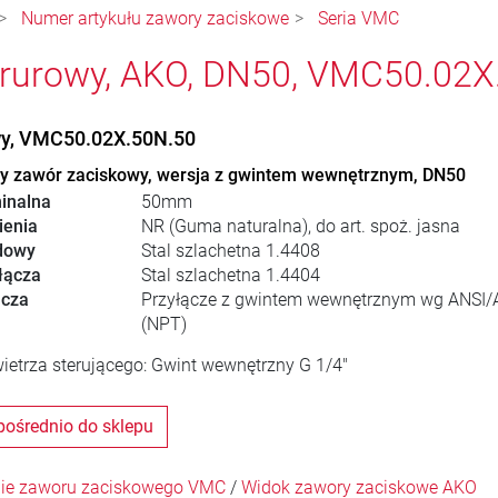
Numer artykułu zawory zaciskowe
Seria VMC
rurowy, AKO, DN50, VMC50.02X
wy, VMC50.02X.50N.50
 zawór zaciskowy, wersja z gwintem wewnętrznym, DN50
inalna
50mm
ienia
NR (Guma naturalna), do art. spoż. jasna
dowy
Stal szlachetna 1.4408
łącza
Stal szlachetna 1.4404
ącza
Przyłącze z gwintem wewnętrznym wg ANSI/
(NPT)
ietrza sterującego: Gwint wewnętrzny G 1/4"
pośrednio do sklepu
ie zaworu zaciskowego VMC
/
Widok zawory zaciskowe AKO