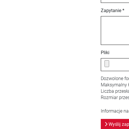
Zapytanie *
Pliki
Dozwolone fo
Maksymalny ł
Liczba przesł
Rozmiar przes
Informacje na
Wyślij zap