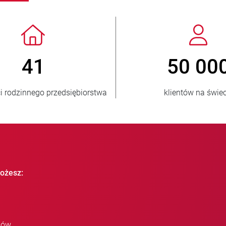
> 3 500 000
sprzedanych jednostek
ożesz:
iów