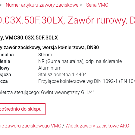
Numer artykułu zawory zaciskowe
Seria VMC
03X.50F.30LX, Zawór rurowy, 
wy, VMC80.03X.50F.30LX
 zawór zaciskowy, wersja kołnierzowa, DN80
inalna
80mm
ienia
NR (Guma naturalna), odp. na ścieranie
dowy
Aluminium
łącza
Stal szlachetna 1.4404
ącza
Przyłącze kołnierzowe wg DIN 1092-1 (PN 10
ietrza sterującego: Gwint wewnętrzny G 1/4"
pośrednio do sklepu
ie zaworu zaciskowego VMC
/
Widok zawory zaciskowe AKO