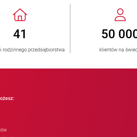
> 3 500 000
1
sprzedanych jednostek
krajów o
ożesz:
iów