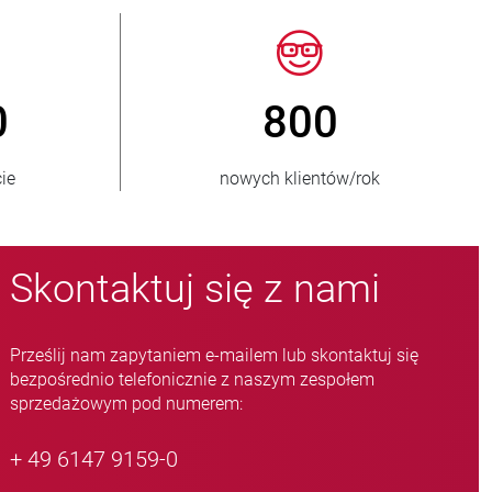
50
> 15 000
dbiorców
wariantów zaworów zaciskowych
Skontaktuj się z nami
Prześlij nam zapytaniem e-mailem lub skontaktuj się
bezpośrednio telefonicznie z naszym zespołem
sprzedażowym pod numerem:
+ 49 6147 9159-0