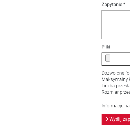
Zapytanie *
Pliki
Dozwolone fo
Maksymalny ł
Liczba przesł
Rozmiar przes
Informacje na
Wyślij zap