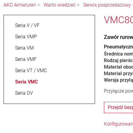
AKO Armaturen
Warto wiedzieć
Serwis posprzedażowy
VMC80.
Seria V / VF
Seria VMP
Zawór ruro
Pneumatyczny
Seria VM
Średnica nom
Seria VMF
Rodzaj pierśc
Materiał obu
Seria VT / VMC
Materiał przy
Wersja przył
Seria VMC
Przyłącze pow
Seria OV
Przejdź bez
Konfigurowan