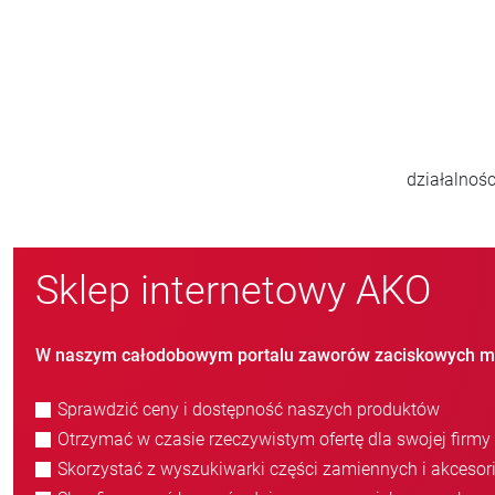
800
nowych klientów/rok
Sklep internetowy AKO
W naszym całodobowym portalu zaworów zaciskowych m
Sprawdzić ceny i dostępność naszych produktów
Otrzymać w czasie rzeczywistym ofertę dla swojej firmy
Skorzystać z wyszukiwarki części zamiennych i akcesor