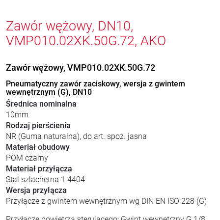
Zawór wężowy, DN10,
VMP010.02XK.50G.72, AKO
Zawór wężowy, VMP010.02XK.50G.72
Pneumatyczny zawór zaciskowy, wersja z gwintem
wewnętrznym (G), DN10
Średnica nominalna
10mm
Rodzaj pierścienia
NR (Guma naturalna), do art. spoż. jasna
Materiał obudowy
POM czarny
Materiał przyłącza
Stal szlachetna 1.4404
Wersja przyłącza
Przyłącze z gwintem wewnętrznym wg DIN EN ISO 228 (G)
Przyłącze powietrza sterującego: Gwint wewnętrzny G 1/8"