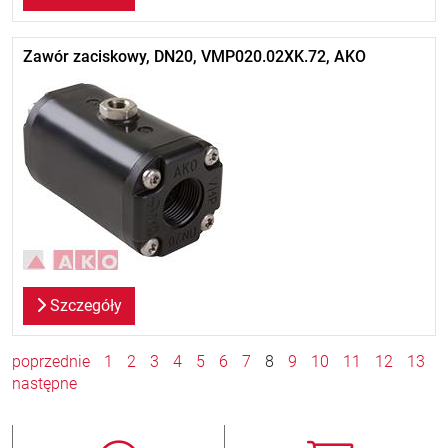
Zawór zaciskowy, DN20, VMP020.02XK.72, AKO
Szczegóły
poprzednie
1
2
3
4
5
6
7
8
9
10
11
12
13
następne