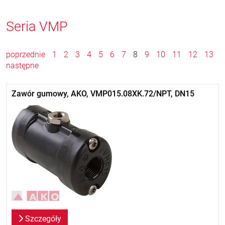
Seria VMP
poprzednie
1
2
3
4
5
6
7
8
9
10
11
12
13
następne
Zawór gumowy, AKO, VMP015.08XK.72/NPT, DN15
Szczegóły