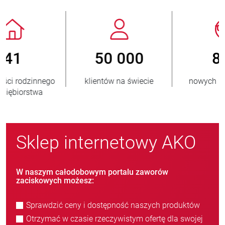
800
> 3 500 000
nowych klientów/rok
sprzedanych jednostek
Sklep internetowy AKO
W naszym całodobowym portalu zaworów
zaciskowych możesz:
Sprawdzić ceny i dostępność naszych produktów
Otrzymać w czasie rzeczywistym ofertę dla swojej