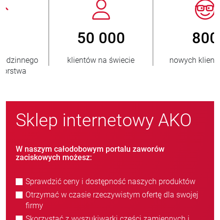
800
> 3 500 000
nowych klientów/rok
sprzedanych jednostek
Sklep internetowy AKO
W naszym całodobowym portalu zaworów
zaciskowych możesz:
Sprawdzić ceny i dostępność naszych produktów
Otrzymać w czasie rzeczywistym ofertę dla swojej
firmy
Skorzystać z wyszukiwarki części zamiennych i