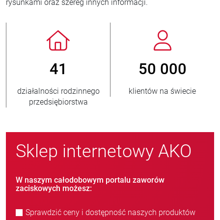
rysunkami oraz szereg innych informacji.
50 000
800
zinnego
klientów na świecie
nowych klientów/r
twa
Sklep internetowy AKO
W naszym całodobowym portalu zaworów
zaciskowych możesz:
Sprawdzić ceny i dostępność naszych produktów