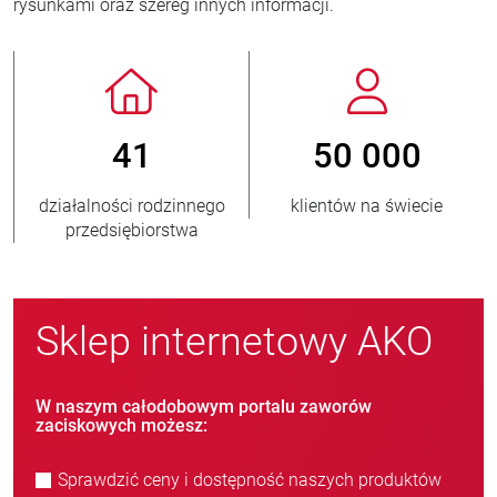
rysunkami oraz szereg innych informacji.
41
50 000
łalności rodzinnego
klientów na świecie
nowyc
przedsiębiorstwa
Sklep internetowy AKO
W naszym całodobowym portalu zaworów
zaciskowych możesz:
Sprawdzić ceny i dostępność naszych produktów