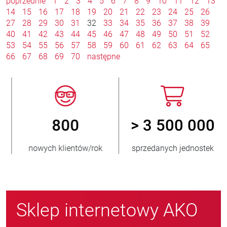
poprzednie
1
2
3
4
5
6
7
8
9
10
11
12
13
14
15
16
17
18
19
20
21
22
23
24
25
26
27
28
29
30
31
32
33
34
35
36
37
38
39
40
41
42
43
44
45
46
47
48
49
50
51
52
53
54
55
56
57
58
59
60
61
62
63
64
65
66
67
68
69
70
następne
800
> 3 500 000
nowych klientów/rok
sprzedanych jednostek
Sklep internetowy AKO