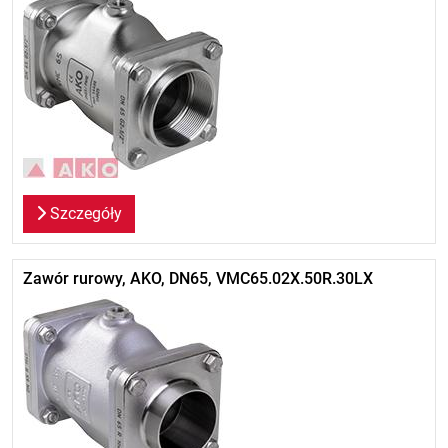
Szczegóły
Zawór rurowy, AKO, DN65, VMC65.02X.50R.30LX