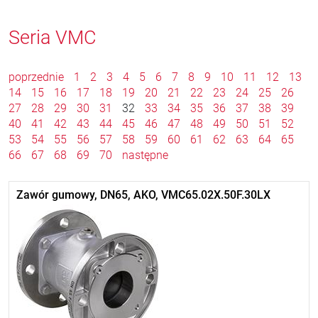
Seria VMC
poprzednie
1
2
3
4
5
6
7
8
9
10
11
12
13
14
15
16
17
18
19
20
21
22
23
24
25
26
27
28
29
30
31
32
33
34
35
36
37
38
39
40
41
42
43
44
45
46
47
48
49
50
51
52
53
54
55
56
57
58
59
60
61
62
63
64
65
66
67
68
69
70
następne
Zawór gumowy, DN65, AKO, VMC65.02X.50F.30LX