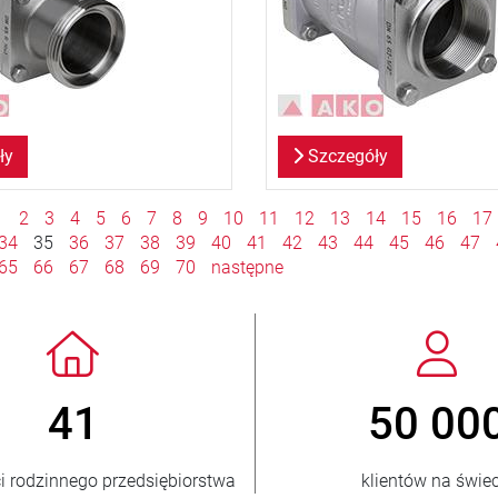
ły
Szczegóły
1
2
3
4
5
6
7
8
9
10
11
12
13
14
15
16
17
34
35
36
37
38
39
40
41
42
43
44
45
46
47
65
66
67
68
69
70
następne
 3 500 000
150
przedanych jednostek
krajów odbiorc