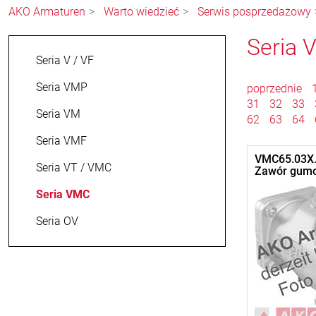
AKO Armaturen
Warto wiedzieć
Serwis posprzedażowy
Seria
Seria V / VF
Seria VMP
poprzednie
31
32
33
Seria VM
62
63
64
Seria VMF
VMC65.03X.
Seria VT / VMC
Zawór gum
Seria VMC
Seria OV