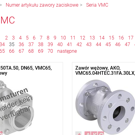
Numer artykułu zawory zaciskowe
Seria VMC
 VMC
1
2
3
4
5
6
7
8
9
10
11
12
13
14
15
16
17
34
35
36
37
38
39
40
41
42
43
44
45
46
47
65
66
67
68
69
70
następne
50TA.50, DN65, VMC65,
Zawór wężowy, AKO,
owy
VMC65.04HTEC.31FA.30LX