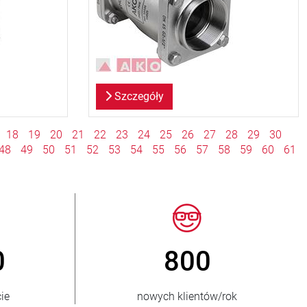
Szczegóły
18
19
20
21
22
23
24
25
26
27
28
29
30
48
49
50
51
52
53
54
55
56
57
58
59
60
61
> 15 000
ów
wariantów zaworów zaciskowych