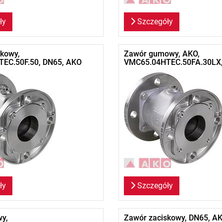
ły
Szczegóły
kowy,
Zawór gumowy, AKO,
EC.50F.50, DN65, AKO
VMC65.04HTEC.50FA.30LX
ły
Szczegóły
y,
Zawór zaciskowy, DN65, AK