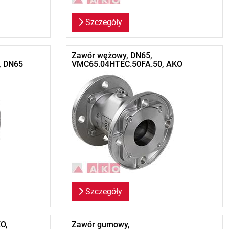
Szczegóły
Zawór wężowy, DN65,
, DN65
VMC65.04HTEC.50FA.50, AKO
Szczegóły
O,
Zawór gumowy,