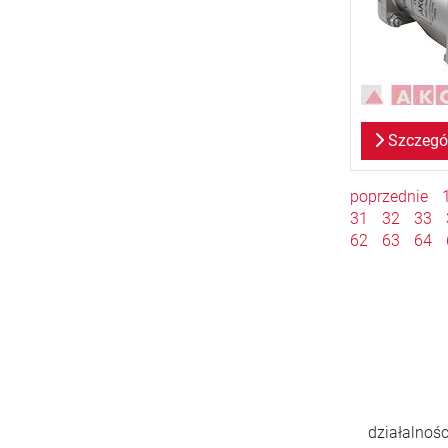
Szczegó
poprzednie
31
32
33
62
63
64
800
>
nowych klientów/rok
s