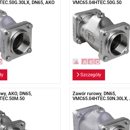
EC.50G.30LX, DN65, AKO
VMC65.04HTEC.50G.50
ły
Szczegóły
wy, AKO, DN65,
Zawór rurowy, DN65,
TEC.50M.50
VMC65.04HTEC.50N.30LX,