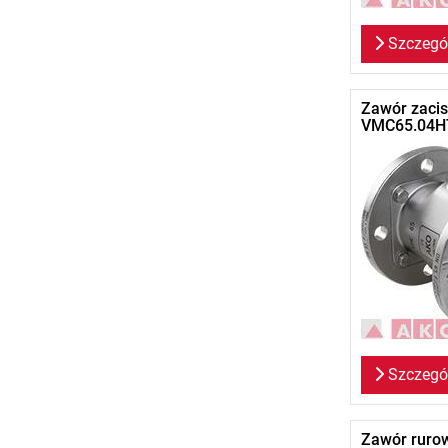
Szczegó
Zawór zacis
VMC65.04HT
Szczegó
Zawór rurow