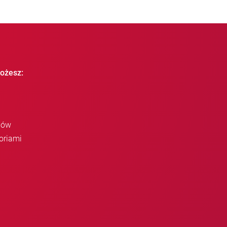
ożesz:
iów
oriami