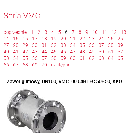
Seria VMC
poprzednie
1
2
3
4
5
6
7
8
9
10
11
12
13
14
15
16
17
18
19
20
21
22
23
24
25
26
27
28
29
30
31
32
33
34
35
36
37
38
39
40
41
42
43
44
45
46
47
48
49
50
51
52
53
54
55
56
57
58
59
60
61
62
63
64
65
66
67
68
69
70
następne
Zawór gumowy, DN100, VMC100.04HTEC.50F.50, AKO