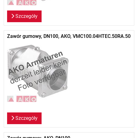
Szczegóły
Zawór gumowy, DN100, AKO, VMC100.04HTEC.50RA.50
Szczegóły