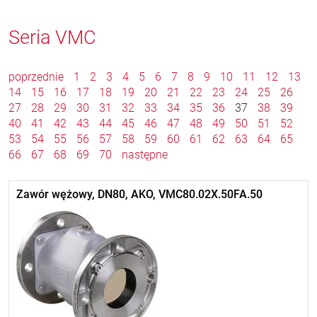
Seria VMC
poprzednie
1
2
3
4
5
6
7
8
9
10
11
12
13
14
15
16
17
18
19
20
21
22
23
24
25
26
27
28
29
30
31
32
33
34
35
36
37
38
39
40
41
42
43
44
45
46
47
48
49
50
51
52
53
54
55
56
57
58
59
60
61
62
63
64
65
66
67
68
69
70
następne
Zawór wężowy, DN80, AKO, VMC80.02X.50FA.50