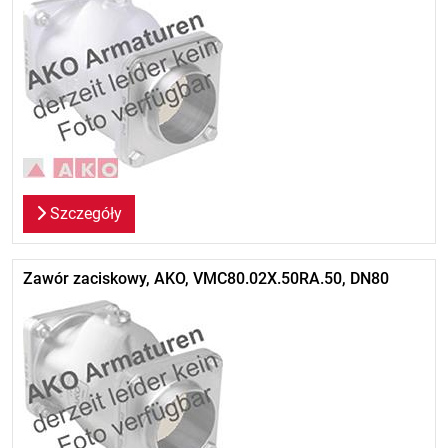
Szczegóły
Zawór zaciskowy, AKO, VMC80.02X.50RA.50, DN80