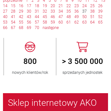
poprzednie
1
2
3
4
5
6
7
8
9
10
11
12
13
14
15
16
17
18
19
20
21
22
23
24
25
26
27
28
29
30
31
32
33
34
35
36
37
38
39
40
41
42
43
44
45
46
47
48
49
50
51
52
53
54
55
56
57
58
59
60
61
62
63
64
65
66
67
68
69
70
następne
800
> 3 500 000
nowych klientów/rok
sprzedanych jednostek
Sklep internetowy AKO