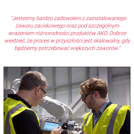
"Jesteśmy bardzo zadowoleni z zainstalowanego
zaworu zaciskowego oraz pod szczególnym
wrażeniem różnorodności produktów AKO. Dobrze
wiedzieć, że proces w przyszłości jest skalowalny, gdy
będziemy potrzebować większych zaworów."