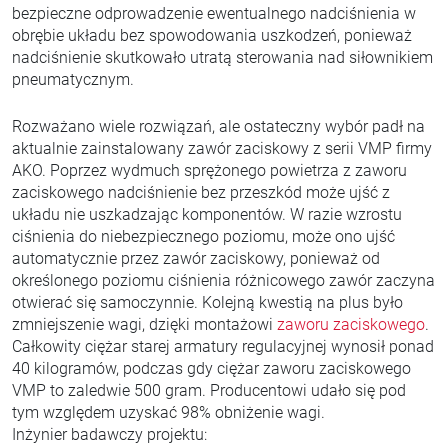
bezpieczne odprowadzenie ewentualnego nadciśnienia w
obrębie układu bez spowodowania uszkodzeń, ponieważ
nadciśnienie skutkowało utratą sterowania nad siłownikiem
pneumatycznym.
Rozważano wiele rozwiązań, ale ostateczny wybór padł na
aktualnie zainstalowany zawór zaciskowy z serii VMP firmy
AKO. Poprzez wydmuch sprężonego powietrza z zaworu
zaciskowego nadciśnienie bez przeszkód może ujść z
układu nie uszkadzając komponentów. W razie wzrostu
ciśnienia do niebezpiecznego poziomu, może ono ujść
automatycznie przez zawór zaciskowy, ponieważ od
określonego poziomu ciśnienia różnicowego zawór zaczyna
otwierać się samoczynnie. Kolejną kwestią na plus było
zmniejszenie wagi, dzięki montażowi
zaworu zaciskowego
.
Całkowity ciężar starej armatury regulacyjnej wynosił ponad
40 kilogramów, podczas gdy ciężar zaworu zaciskowego
VMP to zaledwie 500 gram. Producentowi udało się pod
tym względem uzyskać 98% obniżenie wagi.
Inżynier badawczy projektu: